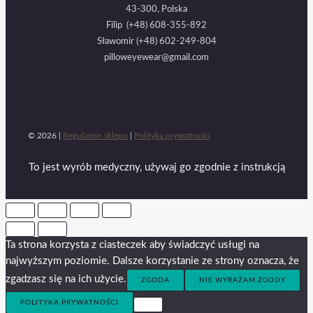
43-300, Polska
Filip (+48) 608-355-892
Sławomir (+48) 602-249-804
pilloweyewear@gmail.com
© 2026 |
Regulamin sklepu
|
Polityka prywatności
To jest wyrób medyczny, używaj go zgodnie z instrukcją
Ta strona korzysta z ciasteczek aby świadczyć usługi na
najwyższym poziomie. Dalsze korzystanie ze strony oznacza, że
zgadzasz się na ich użycie.
ZGODA
NIE WYRAŻAM ZGODY
POLITYKA PRYWATNOŚCI