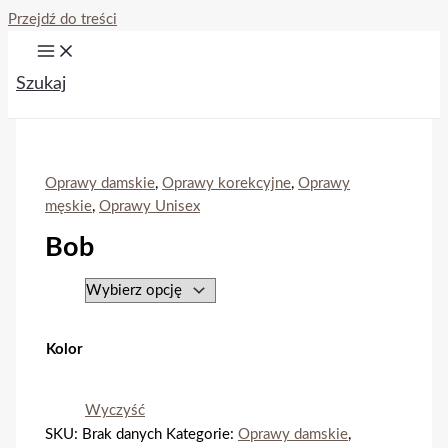
Przejdź do treści
Szukaj
Oprawy damskie
,
Oprawy korekcyjne
,
Oprawy
męskie
,
Oprawy Unisex
Bob
Kolor
Wyczyść
SKU:
Brak danych
Kategorie:
Oprawy damskie
,