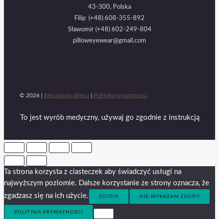
43-300, Polska
Filip (+48) 608-355-892
Sławomir (+48) 602-249-804
pilloweyewear@gmail.com
© 2026 |
Regulamin sklepu
|
Polityka prywatności
To jest wyrób medyczny, używaj go zgodnie z instrukcją
Ta strona korzysta z ciasteczek aby świadczyć usługi na
najwyższym poziomie. Dalsze korzystanie ze strony oznacza, że
zgadzasz się na ich użycie.
ZGODA
NIE WYRAŻAM ZGODY
POLITYKA PRYWATNOŚCI