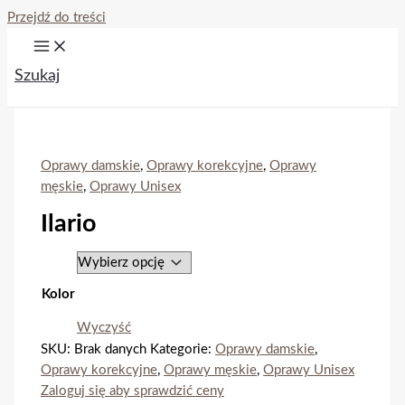
Przejdź do treści
Szukaj
Oprawy damskie
,
Oprawy korekcyjne
,
Oprawy
męskie
,
Oprawy Unisex
Ilario
Kolor
Wyczyść
SKU:
Brak danych
Kategorie:
Oprawy damskie
,
Oprawy korekcyjne
,
Oprawy męskie
,
Oprawy Unisex
Zaloguj się aby sprawdzić ceny